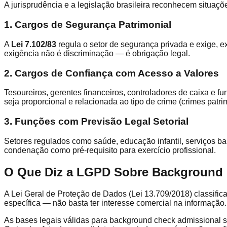
A jurisprudência e a legislação brasileira reconhecem situaç
1. Cargos de Segurança Patrimonial
A
Lei 7.102/83
regula o setor de segurança privada e exige, e
exigência não é discriminação — é obrigação legal.
2. Cargos de Confiança com Acesso a Valores
Tesoureiros, gerentes financeiros, controladores de caixa e f
seja proporcional e relacionada ao tipo de crime (crimes patrim
3. Funções com Previsão Legal Setorial
Setores regulados como saúde, educação infantil, serviços b
condenação como pré-requisito para exercício profissional.
O Que Diz a LGPD Sobre Background
A Lei Geral de Proteção de Dados (Lei 13.709/2018) classifi
específica — não basta ter interesse comercial na informação.
As bases legais válidas para background check admissional 