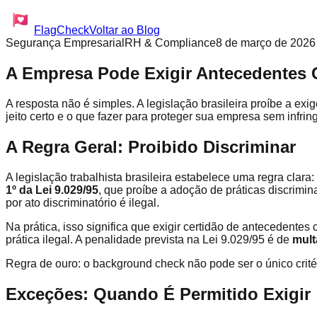
FlagCheck
Voltar ao Blog
Segurança Empresarial
RH & Compliance
8 de março de 2026
A Empresa Pode Exigir Antecedentes C
A resposta não é simples. A legislação brasileira proíbe a ex
jeito certo e o que fazer para proteger sua empresa sem infri
A Regra Geral: Proibido Discriminar
A legislação trabalhista brasileira estabelece uma regra clara
1º da Lei 9.029/95
, que proíbe a adoção de práticas discrimi
por ato discriminatório é ilegal.
Na prática, isso significa que exigir certidão de antecedent
prática ilegal. A penalidade prevista na Lei 9.029/95 é de
mult
Regra de ouro: o background check não pode ser o único crit
Exceções: Quando É Permitido Exigir