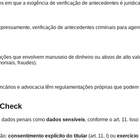
ões em que a exigência de verificação de antecedentes é juridi
xpressamente, verificação de antecedentes criminais para agent
unções que envolvem manuseio de dinheiro ou ativos de alto valo
oniais, fraudes).
ancários e advocacia têm regulamentações próprias que podem e
 Check
ca dados penais como
dados sensíveis
, conforme o art. 11. Iss
são:
consentimento explícito do titular
(art. 11, I) ou
exercício