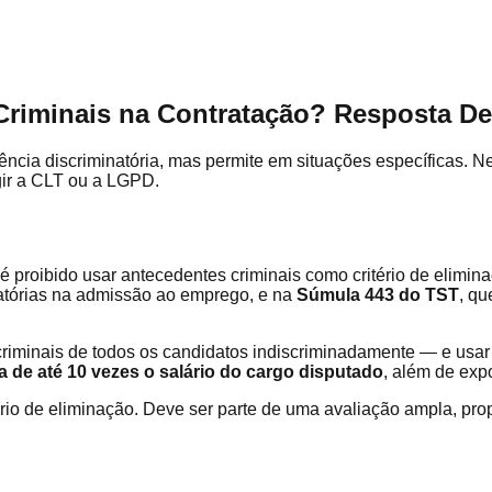
riminais na Contratação? Resposta Defi
igência discriminatória, mas permite em situações específicas. 
ngir a CLT ou a LGPD.
: é proibido usar antecedentes criminais como critério de elimi
natórias na admissão ao emprego, e na
Súmula 443 do TST
, q
es criminais de todos os candidatos indiscriminadamente — e us
a de até 10 vezes o salário do cargo disputado
, além de exp
ério de eliminação. Deve ser parte de uma avaliação ampla, pr