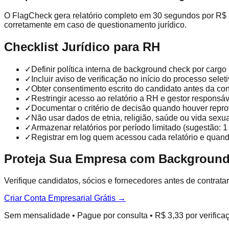
O FlagCheck gera relatório completo em 30 segundos por R$ 3
corretamente em caso de questionamento jurídico.
Checklist Jurídico para RH
✓
Definir política interna de background check por cargo
✓
Incluir aviso de verificação no início do processo selet
✓
Obter consentimento escrito do candidato antes da con
✓
Restringir acesso ao relatório a RH e gestor responsáv
✓
Documentar o critério de decisão quando houver repro
✓
Não usar dados de etnia, religião, saúde ou vida sexua
✓
Armazenar relatórios por período limitado (sugestão: 1
✓
Registrar em log quem acessou cada relatório e quan
Proteja Sua Empresa com Background C
Verifique candidatos, sócios e fornecedores antes de contra
Criar Conta Empresarial Grátis →
Sem mensalidade • Pague por consulta • R$ 3,33 por verifica